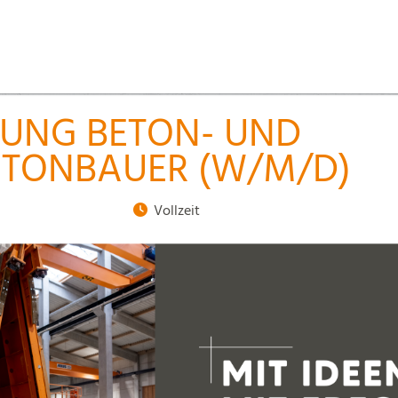
DUNG BETON- UND
ETONBAUER (W/M/D)
Vollzeit