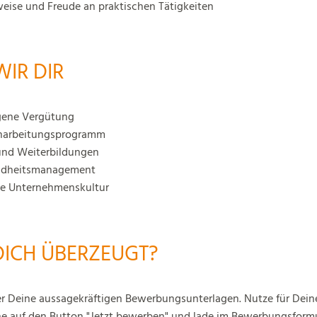
weise und Freude an praktischen Tätigkeiten
WIR DIR
gene Vergütung
inarbeitungsprogramm
und Weiterbildungen
undheitsmanagement
de Unternehmenskultur
DICH ÜBERZEUGT?
er Deine aussagekräftigen Bewerbungsunterlagen. Nutze für Dei
ehe auf den Button "Jetzt bewerben" und lade im Bewerbungsform