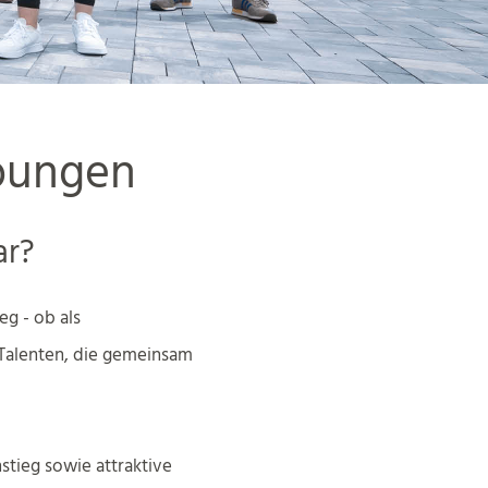
rbungen
ar?
eg - ob als
 Talenten, die gemeinsam
stieg sowie attraktive