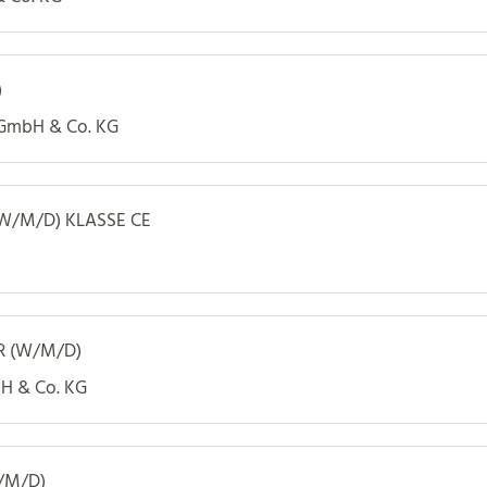
)
 GmbH & Co. KG
W/M/D) KLASSE CE
R (W/M/D)
bH & Co. KG
/M/D)