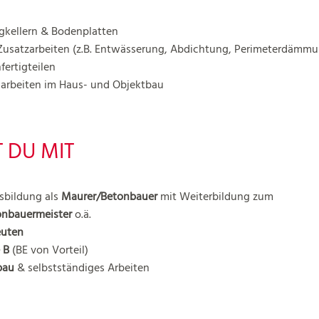
igkellern & Bodenplatten
usatzarbeiten (z.B. Entwässerung, Abdichtung, Perimeterdämmu
ertigteilen
arbeiten im Haus- und Objektbau
 DU MIT
sbildung als
Maurer/Betonbauer
mit Weiterbildung zum
onbauermeister
o.ä.
euten
 B
(BE von Vorteil)
bau
& selbstständiges Arbeiten